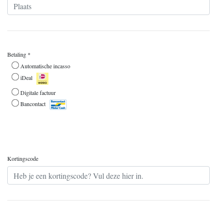
Betaling *
Automatische incasso
iDeal
Digitale factuur
Bancontact
Kortingscode