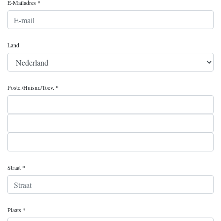
E-Mailadres *
Land
Postc./Huisnr./Toev. *
Straat *
Plaats *