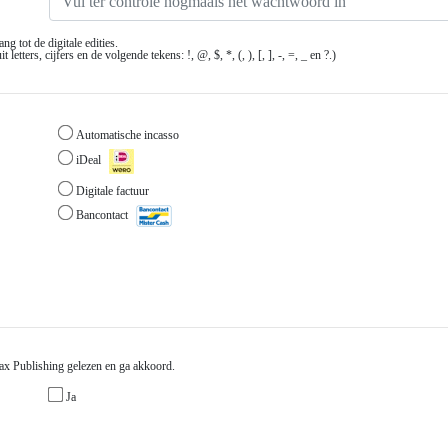
g tot de digitale edities.
ters, cijfers en de volgende tekens: !, @, $, *, (, ), [, ], -, =, _ en ?.)
Automatische incasso
iDeal
Digitale factuur
Bancontact
x Publishing gelezen en ga akkoord.
Ja