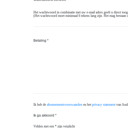
Het wachtwoord in combinatie met uw e-mail adres geeft u direct toegan
(Het wachtwoord moet minimaal 6 tekens lang zijn. Het mag bestaan uit let
Betaling *
Ik heb de
abonnementsvoorwaarden
en het
privacy statement
van Auda
Ik ga akkoord *
Velden met een * zijn verplicht