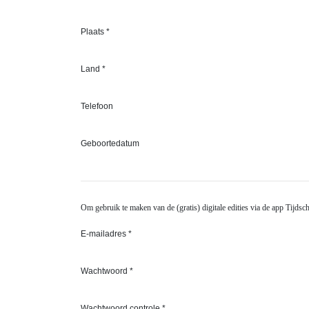
Plaats *
Land *
Telefoon
Geboortedatum
Om gebruik te maken van de (gratis) digitale edities via de app Tij
E-mailadres *
Wachtwoord *
Wachtwoord controle *