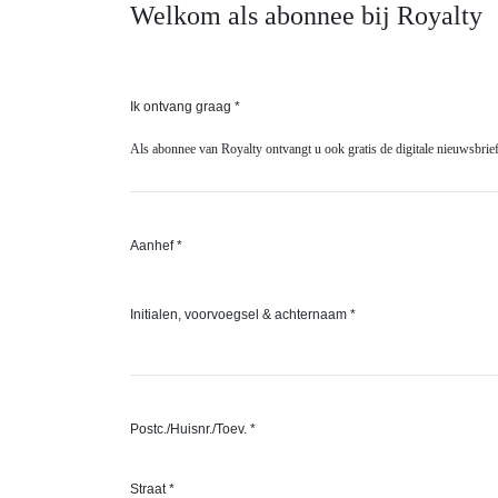
Welkom als abonnee bij Royalty
Ik ontvang graag *
Als abonnee van Royalty ontvangt u ook gratis de digitale nieuwsbri
Aanhef *
Initialen, voorvoegsel & achternaam *
Postc./Huisnr./Toev. *
Straat *