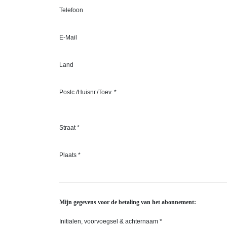
Telefoon
E-Mail
Land
Postc./Huisnr./Toev. *
Straat *
Plaats *
Mijn gegevens voor de betaling van het abonnement:
Initialen, voorvoegsel & achternaam *