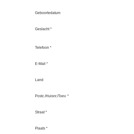
Geboortedatum
Geslacht *
Telefoon *
E-Mail *
Land
Postc./Huisnr./Toev. *
Straat *
Plaats *