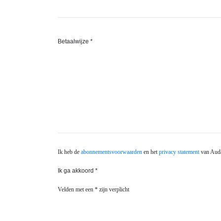
Betaalwijze *
Ik heb de
abonnementsvoorwaarden
en het
privacy statement
van Auda
Ik ga akkoord *
Velden met een * zijn verplicht