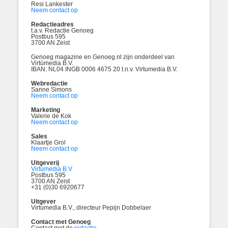
Resi Lankester
Neem contact op
Redactieadres
t.a.v. Redactie Genoeg
Postbus 595
3700 AN Zeist
Genoeg magazine en Genoeg.nl zijn onderdeel van
Virtùmedia B.V.
IBAN: NL04 INGB 0006 4675 20 t.n.v. Virtumedia B.V.
Webredactie
Sanne Simons
Neem contact op
Marketing
Valerie de Kok
Neem contact op
Sales
Klaartje Grol
Neem contact op
Uitgeverij
Virtùmedia B.V
Postbus 595
3700 AN Zeist
+31 (0)30 6920677
Uitgever
Virtùmedia B.V., directeur Pepijn Dobbelaer
Contact met Genoeg