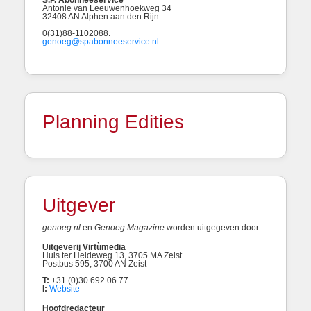
S.P. Abonneeservice
Antonie van Leeuwenhoekweg 34
32408 AN Alphen aan den Rijn
0(31)88-1102088.
genoeg@spabonneeservice.nl
Planning Edities
Uitgever
genoeg.nl
en
Genoeg Magazine
worden uitgegeven door:
Uitgeverij Virtùmedia
Huis ter Heideweg 13, 3705 MA Zeist
Postbus 595, 3700 AN Zeist
T:
+31 (0)30 692 06 77
I:
Website
Hoofdredacteur