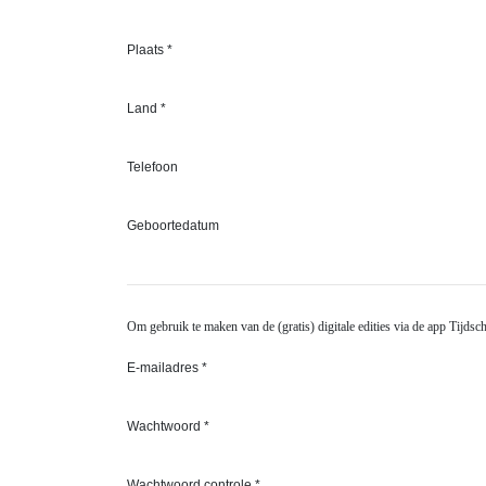
Plaats *
Land *
Telefoon
Geboortedatum
Om gebruik te maken van de (gratis) digitale edities via de app Tij
E-mailadres *
Wachtwoord *
Wachtwoord controle *