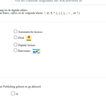
g tot de digitale edities.
ters, cijfers en de volgende tekens: !, @, $, *, (, ), [, ], -, =, _ en ?.)
Automatische incasso
iDeal
Digitale factuur
Bancontact
x Publishing gelezen en ga akkoord.
Ja