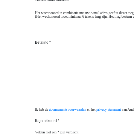
Het wachtwoord in combinatie met uw e-mail adres geeft u direct toegan
(Het wachtwoord moet minimaal 6 tekens lang zijn. Het mag bestaan uit let
Betaling *
Ik heb de
abonnementsvoorwaarden
en het
privacy statement
van Auda
Ik ga akkoord *
Velden met een * zijn verplicht