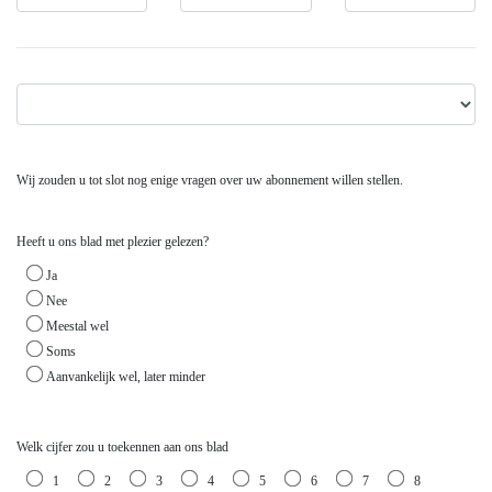
Opzeggingsreden *
Wij zouden u tot slot nog enige vragen over uw abonnement willen stellen.
Heeft u ons blad met plezier gelezen?
Heeft u ons blad met plezier gelezen? *
Ja
Nee
Meestal wel
Soms
Aanvankelijk wel, later minder
Welk cijfer zou u toekennen aan ons blad
Welk cijfer zou u toekennen aan ons blad *
1
2
3
4
5
6
7
8