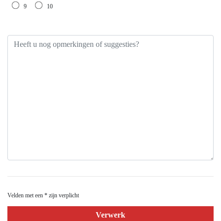
9
10
Heeft u nog opmerkingen of suggesties?
Velden met een * zijn verplicht