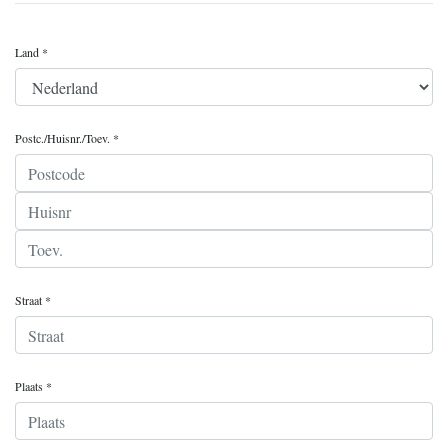
Land *
Postc./Huisnr./Toev. *
Straat *
Plaats *