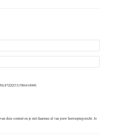
g is NL87ZZZ331586410000.
ng van deze content en je ziet daarmee af van jouw herroepingsrecht. Je