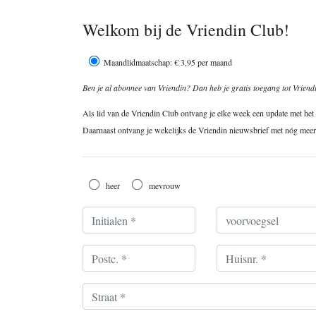
Welkom bij de Vriendin Club!
Ik ontvang graag: *
Maandlidmaatschap: € 3,95 per maand
Ben je al abonnee van Vriendin? Dan heb je gratis toegang tot Vriendin
Als lid van de Vriendin Club ontvang je elke week een update met het l
Daarnaast ontvang je wekelijks de Vriendin nieuwsbrief met nóg meer p
Geslacht *
heer
mevrouw
Initialen, voorvoegsel & achternaam *
Postc./Huisnr./Toev. *
Straat *