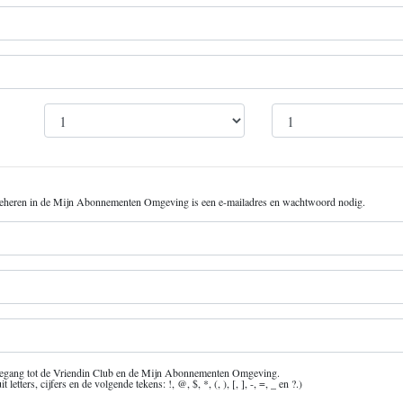
beheren in de Mijn Abonnementen Omgeving is een e-mailadres en wachtwoord nodig.
 toegang tot de Vriendin Club en de Mijn Abonnementen Omgeving.
ters, cijfers en de volgende tekens: !, @, $, *, (, ), [, ], -, =, _ en ?.)