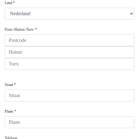
Land *
Postc./Huisnr./Toev. *
Straat *
Plaats *
Telefoon