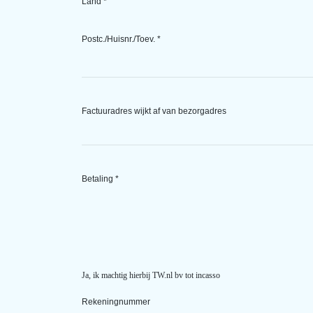
Land *
Postc./Huisnr./Toev. *
Factuuradres wijkt af van bezorgadres
Betaling *
Ja, ik machtig hierbij TW.nl bv tot incasso
Rekeningnummer