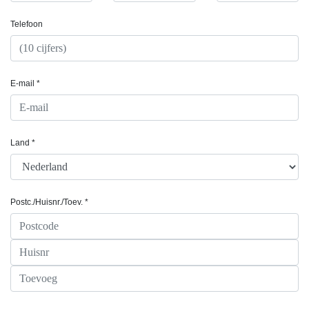
Telefoon
E-mail *
Land *
Postc./Huisnr./Toev. *