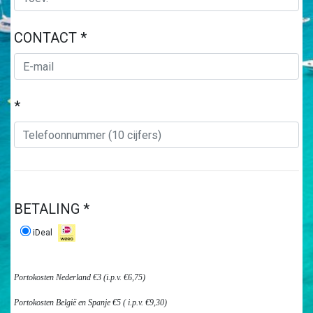
CONTACT *
*
BETALING *
iDeal
Portokosten Nederland €3 (i.p.v. €6,75)
Portokosten België en Spanje €5 ( i.p.v. €9,30)